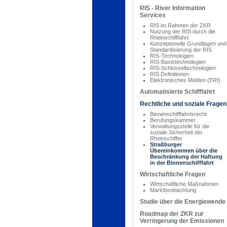
RIS - River Information
Services
RIS im Rahmen der ZKR
Nutzung der RIS durch die
Rheinschifffahrt
Konzeptionelle Grundlagen und
Standardisierung der RIS
RIS-Technologien
RIS-Basistechnologien
RIS-Schlüsseltechnologien
RIS Definitionen
Elektronisches Melden (ERI)
Automatisierte Schifffahrt
Rechtliche und soziale Fragen
Binnenschifffahrtsrecht
Berufungskammer
Verwaltungsstelle für die
soziale Sicherheit der
Rheinschiffer
Straßburger
Übereinkommen über die
Beschränkung der Haftung
in der Binnenschifffahrt
Wirtschaftliche Fragen
Wirtschaftliche Maßnahmen
Marktbeobachtung
Studie über die Energiewende
Roadmap der ZKR zur
Verringerung der Emissionen