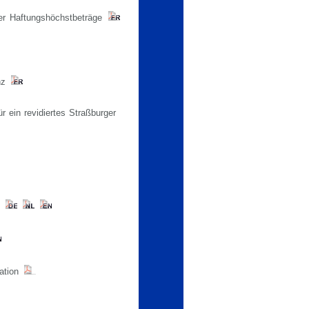
der Haftungshöchstbeträge
enz
 ein revidiertes Straßburger
gation