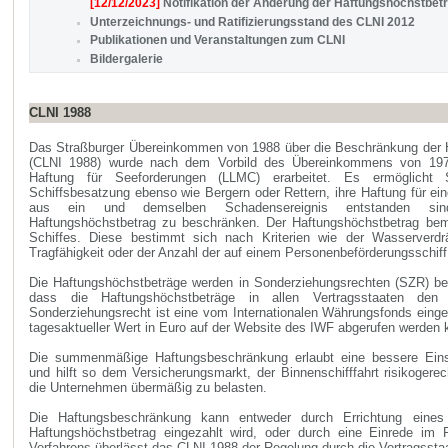
[12/12/2023]
Notifikation der Änderung der Haftungshöchstbetr
Unterzeichnungs- und Ratifizierungsstand des CLNI 2012
Publikationen und Veranstaltungen zum CLNI
Bildergalerie
CLNI 1988
Das Straßburger Übereinkommen von 1988 über die Beschränkung der Ha
(CLNI 1988) wurde nach dem Vorbild des Übereinkommens von 197
Haftung für Seeforderungen (LLMC) erarbeitet. Es ermöglicht S
Schiffsbesatzung ebenso wie Bergern oder Rettern, ihre Haftung für ei
aus ein und demselben Schadensereignis entstanden sin
Haftungshöchstbetrag zu beschränken. Der Haftungshöchstbetrag be
Schiffes. Diese bestimmt sich nach Kriterien wie der Wasserverdrä
Tragfähigkeit oder der Anzahl der auf einem Personenbeförderungsschif
Die Haftungshöchstbeträge werden in Sonderziehungsrechten (SZR) b
dass die Haftungshöchstbeträge in allen Vertragsstaaten de
Sonderziehungsrecht ist eine vom Internationalen Währungsfonds einge
tagesaktueller Wert in Euro auf der Website des IWF abgerufen werden
Die summenmäßige Haftungsbeschränkung erlaubt eine bessere Eins
und hilft so dem Versicherungsmarkt, der Binnenschifffahrt risikogere
die Unternehmen übermäßig zu belasten.
Die Haftungsbeschränkung kann entweder durch Errichtung eines
Haftungshöchstbetrag eingezahlt wird, oder durch eine Einrede im 
Verfahrens überlässt das CLNI 1988 der Regelung durch die Vertragssta