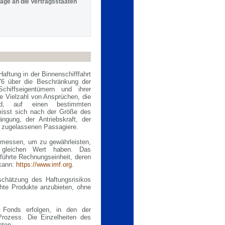
äge an die Vertragsstaaten
ftung in der Binnenschifffahrt
6 über die Beschränkung der
chiffseigentümern und ihrer
ne Vielzahl von Ansprüchen, die
d, auf einen bestimmten
misst sich nach der Größe des
ngung, der Antriebskraft, der
f zugelassenen Passagiere.
emessen, um zu gewährleisten,
n gleichen Wert haben. Das
führte Rechnungseinheit, deren
 kann:
https://www.imf.org
.
chätzung des Haftungsrisikos
chte Produkte anzubieten, ohne
 Fonds erfolgen, in den der
Prozess. Die Einzelheiten des
aten.