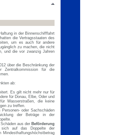
ftung in der Binnenschifffahrt
hatten die Vertragsstaaten des
eiten, um es auch für andere
ugänglich zu machen, die nicht
n, und die vor zwanzig Jahren
12 über die Beschränkung der
r Zentralkommission für die
mmen.
nkten ab:
ert. Es gilt nicht mehr nur für
ndere für Donau, Elbe, Oder und
 für Wasserstraßen, die keine
gen zu treffen.
 Personen- oder Sachschäden
wicklung der Beträge in der
ppelte.
 Schäden aus der
Beförderung
n sich auf das Doppelte der
in Mindesthaftungshöchstbetrag