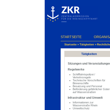
Cookie-Einstellungen
STARTSEITE
ORGANIS
Startseite
>
Tätigkeiten
>
Rechtlich
Tätigkeiten
Sitzungen und Veranstaltunge
Regelwerke
Schifffahrtspolizei /
Verkehrsregeln
Technische Vorschriften für
Binnenschiffe
Besatzung und Personal
Beförderung gefährlicher Güter
auf Wasserstraßen
Infrastruktur und Umwelt
Informationen zur
Wasserstraße Rhein
Umweltschutz