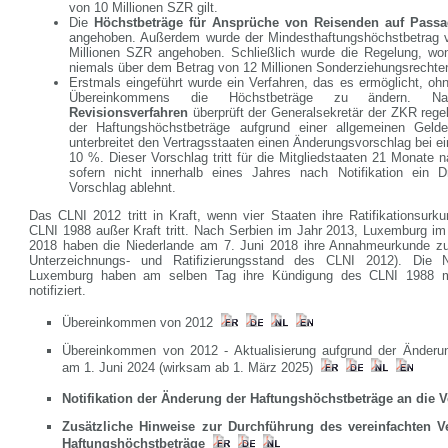
von 10 Millionen SZR gilt.
Die
Höchstbeträge für Ansprüche von Reisenden auf Passag
angehoben. Außerdem wurde der Mindesthaftungshöchstbetrag 
Millionen SZR angehoben. Schließlich wurde die Regelung, wo
niemals über dem Betrag von 12 Millionen Sonderziehungsrechten 
Erstmals eingeführt wurde ein Verfahren, das es ermöglicht, o
Übereinkommens die Höchstbeträge zu ändern.
Revisionsverfahren
überprüft der Generalsekretär der ZKR regel
der Haftungshöchstbeträge aufgrund einer allgemeinen Gelde
unterbreitet den Vertragsstaaten einen Änderungsvorschlag bei 
10 %. Dieser Vorschlag tritt für die Mitgliedstaaten 21 Monate na
sofern nicht innerhalb eines Jahres nach Notifikation ein Dr
Vorschlag ablehnt.
Das CLNI 2012 tritt in Kraft, wenn vier Staaten ihre Ratifikationsurk
CLNI 1988 außer Kraft tritt. Nach Serbien im Jahr 2013, Luxemburg i
2018 haben die Niederlande am 7. Juni 2018 ihre Annahmeurkunde zu
Unterzeichnungs- und Ratifizierungsstand des CLNI 2012). Die N
Luxemburg haben am selben Tag ihre Kündigung des CLNI 1988 m
notifiziert.
Übereinkommen von 2012
Übereinkommen von 2012 - Aktualisierung aufgrund der Änderu
am 1. Juni 2024 (wirksam ab 1. März 2025)
Notifikation der Änderung der Haftungshöchstbeträge an die 
Zusätzliche Hinweise zur Durchführung des vereinfachten V
Haftungshöchstbeträge