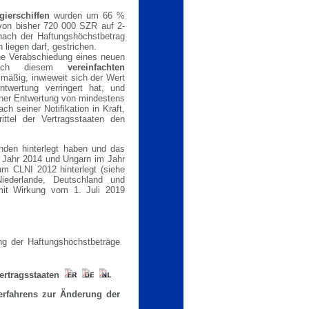
ierschiffen
wurden um 66 %
von bisher 720 000 SZR auf 2-
nach der Haftungshöchstbetrag
liegen darf, gestrichen.
hne Verabschiedung eines neuen
 Nach diesem
vereinfachten
mäßig, inwieweit sich der Wert
ntwertung verringert hat, und
einer Entwertung von mindestens
ch seiner Notifikation in Kraft,
ittel der Vertragsstaaten den
unden hinterlegt haben und das
m Jahr 2014 und Ungarn im Jahr
m CLNI 2012 hinterlegt (siehe
iederlande, Deutschland und
it Wirkung vom 1. Juli 2019
ng der Haftungshöchstbeträge
Vertragsstaaten
erfahrens zur Änderung der