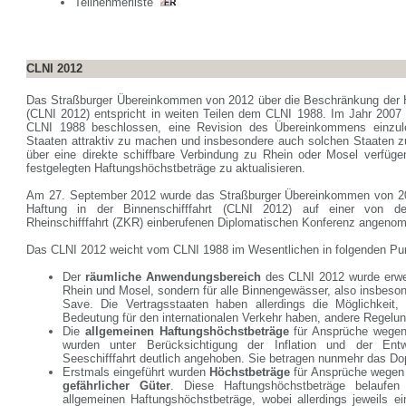
Teilnehmerliste
CLNI 2012
Das Straßburger Übereinkommen von 2012 über die Beschränkung der Ha
(CLNI 2012) entspricht in weiten Teilen dem CLNI 1988. Im Jahr 2007 
CLNI 1988 beschlossen, eine Revision des Übereinkommens einzul
Staaten attraktiv zu machen und insbesondere auch solchen Staaten z
über eine direkte schiffbare Verbindung zu Rhein oder Mosel verfüge
festgelegten Haftungshöchstbeträge zu aktualisieren.
Am 27. September 2012 wurde das Straßburger Übereinkommen von 20
Haftung in der Binnenschifffahrt (CLNI 2012) auf einer von de
Rheinschifffahrt (ZKR) einberufenen Diplomatischen Konferenz angeno
Das CLNI 2012 weicht vom CLNI 1988 im Wesentlichen in folgenden Pu
Der
räumliche Anwendungsbereich
des CLNI 2012 wurde erweit
Rhein und Mosel, sondern für alle Binnengewässer, also insbeso
Save. Die Vertragsstaaten haben allerdings die Möglichkeit,
Bedeutung für den internationalen Verkehr haben, andere Regelun
Die
allgemeinen Haftungshöchstbeträge
für Ansprüche wegen
wurden unter Berücksichtigung der Inflation und der Ent
Seeschifffahrt deutlich angehoben. Sie betragen nunmehr das Do
Erstmals eingeführt wurden
Höchstbeträge
für Ansprüche wegen
gefährlicher Güter
. Diese Haftungshöchstbeträge belaufe
allgemeinen Haftungshöchstbeträge, wobei allerdings jeweils e