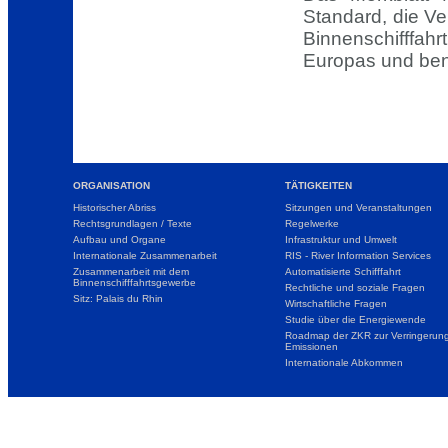
Standard, die Ve
Binnenschifffa
Europas und bene
ORGANISATION
TÄTIGKEITEN
Historischer Abriss
Sitzungen und Veranstaltungen
Rechtsgrundlagen / Texte
Regelwerke
Aufbau und Organe
Infrastruktur und Umwelt
Internationale Zusammenarbeit
RIS - River Information Services
Zusammenarbeit mit dem
Automatisierte Schifffahrt
Binnenschifffahrtsgewerbe
Rechtliche und soziale Fragen
Sitz: Palais du Rhin
Wirtschaftliche Fragen
Studie über die Energiewende
Roadmap der ZKR zur Verringerung
Emissionen
Internationale Abkommen