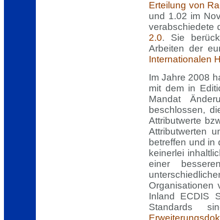
Erteilung von R
und 1.02 im No
verabschiedete 
2.0
. Sie berüc
Arbeiten der e
Internationalen 
Im Jahre 2008 h
mit dem in Edi
Mandat Änder
beschlossen, di
Attributwerte b
Attributwerten
betreffen und in
keinerlei inhal
einer bessere
unterschiedlic
Organisationen 
Inland ECDIS S
Standards 
Erweiterungsdok