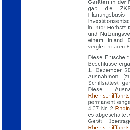
Geräten in der 
gab die ZKR 
Planungsba
Investitionsent
in ihrer Herbst
und Nutzungsver
einem Inland 
vergleichbaren K
Diese Entschei
Beschlüsse erg
1. Dezember 201
Ausnahmen (zum
Schiffsattest g
Diese Au
Rheinschifffahrt
permanent einges
4.07 Nr. 2
Rhein
es abgeschaltet 
Gerät übertr
Rheinschifffahrt