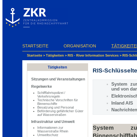
Cookie-Einstellungen
STARTSEITE
ORGANISATION
TÄTIGKEITE
Startseite
>
Tätigkeiten
>
RIS - River Information Services
>
RIS-Schl
Tätigkeiten
RIS-Schlüsselt
Sitzungen und Veranstaltungen
System zur
Regelwerke
und von dam
Schifffahrtspolizei /
Elektronisc
Verkehrsregeln
Technische Vorschriften für
Inland AIS
Binnenschiffe
Besatzung und Personal
Nachrichten
Beförderung gefährlicher Güter
auf Wasserstraßen
Infrastruktur und Umwelt
System zu
Informationen zur
Wasserstraße Rhein
Binnenschiff
Umweltschutz