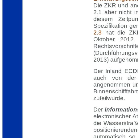
Die ZKR und and
2.1 aber nicht 
diesem Zeitpun
Spezifikation ge
2.3
hat die ZK
Oktober 2012 
Rechtsvorsc
(Durchführungs
2013) aufgenom
Der Inland ECD
auch von der
angenommen und
Binnenschifffa
zuteilwurde.
Der
Informatio
elektronischer A
die Wasserstraß
positionierend
automatisch so