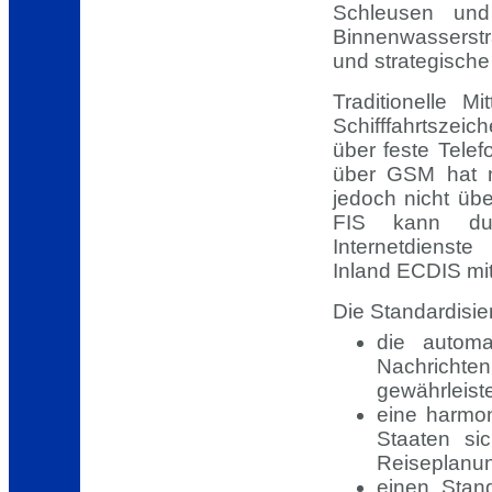
Schleusen un
Binnenwasserstr
und strategisch
Traditionelle M
Schifffahrtszeic
über feste Tele
über GSM hat n
jedoch nicht übe
FIS kann durc
Internetdienste
Inland ECDIS mit
Die Standardisier
die automa
Nachricht
gewährleist
eine harmoni
Staaten sic
Reiseplanun
einen Stan