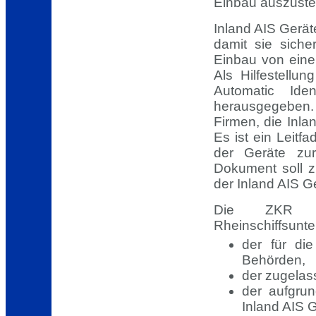
Einbau auszustel
Inland AIS Gerät
damit sie siche
Einbau von einer
Als Hilfestellu
Automatic Iden
herausgegeben. 
Firmen, die Inl
Es ist ein Leitf
der Geräte zur
Dokument soll z
der Inland AIS G
Die ZKR f
Rheinschiffsun
der für di
Behörden,
der zugelas
der aufgru
Inland AIS G