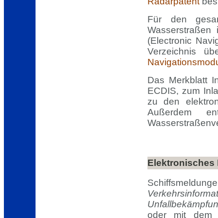
Radarpatent
besi
Für den gesam
Wasserstraßen 
(Electronic Navi
Verzeichnis üb
Navigationsmodus
Das Merkblatt I
ECDIS, zum Inl
zu den elektro
Außerdem ent
Wasserstraßenv
Elektronisches 
Schiffsmeldu
Verkehrsinform
Unfallbekämpfu
oder mit dem g