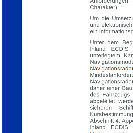
Anforderungen
Charakter).
Um die Umsetzun
und elektronisc
ein Informationsd
Unter dem Begr
Inland ECDIS
unterlegtem Ka
Navigations
Navigationsrada
Mindestanf
Navigationsrada
daher einer Bau
des Fahrzeugs 
abgeleitet wer
sicheren Schi
Kursbestimmung
Abschnitt 4, App
Inland ECDIS 