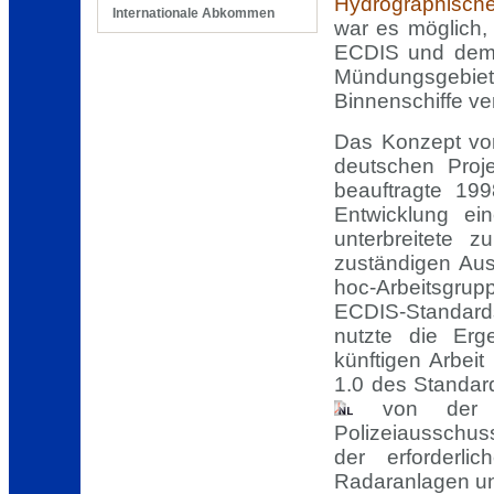
Hydrographische
Internationale Abkommen
war es möglich,
ECDIS und dem I
Mündungsgebie
Binnenschiffe ve
Das Konzept vo
deutschen Proj
beauftragte 19
Entwicklung ei
unterbreitete 
zuständigen Au
hoc-Arbeitsgrupp
ECDIS-Standards
nutzte die Erg
künftigen Arbei
1.0 des Standar
von der Z
Polizeiausschus
der erforderl
Radaranlagen u