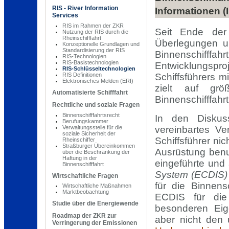
RIS - River Information
Informationen (
Services
RIS im Rahmen der ZKR
Seit Ende der
Nutzung der RIS durch die
Rheinschifffahrt
Überlegungen u
Konzeptionelle Grundlagen und
Standardisierung der RIS
Binnenschifffa
RIS-Technologien
RIS-Basistechnologien
Entwicklungspr
RIS-Schlüsseltechnologien
Schiffsführers m
RIS Definitionen
Elektronisches Melden (ERI)
zielt auf größ
Automatisierte Schifffahrt
Binnenschifffahrt
Rechtliche und soziale Fragen
Binnenschifffahrtsrecht
In den Diskuss
Berufungskammer
Verwaltungsstelle für die
vereinbartes Ve
soziale Sicherheit der
Schiffsführer ni
Rheinschiffer
Straßburger Übereinkommen
Ausrüstung benu
über die Beschränkung der
Haftung in der
eingeführte und
Binnenschifffahrt
System (ECDIS)
Wirtschaftliche Fragen
für die Binnens
Wirtschaftliche Maßnahmen
Marktbeobachtung
ECDIS für die
Studie über die Energiewende
besonderen Eig
Roadmap der ZKR zur
aber nicht den
Verringerung der Emissionen