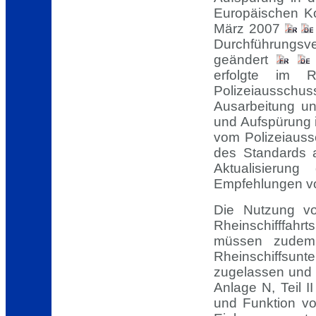
Europäischen K
März 2007
Durchführungsv
geändert
erfolgte im 
Polizeiaussc
Ausarbeitung un
und Aufspürung in
vom Polizeiaus
des Standards 
Aktualisierun
Empfehlungen 
Die Nutzung vo
Rheinschifffah
müssen zudem
Rheinschiffsun
zugelassen und 
Anlage N, Teil 
und Funktion vo