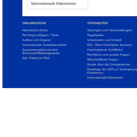
Internationale Abkommen
ORGANISATION
TÄTIGKEITEN
Historischer Abriss
Sitzungen und Veranstaltungen
Rechtsgrundlagen / Texte
Regelwerke
Aufbau und Organe
Infrastruktur und Umwelt
Internationale Zusammenarbeit
RIS - River Information Services
Zusammenarbeit mit dem
Automatisierte Schifffahrt
Binnenschifffahrtsgewerbe
Rechtliche und soziale Fragen
Sitz: Palais du Rhin
Wirtschaftliche Fragen
Studie über die Energiewende
Roadmap der ZKR zur Verringerung
Emissionen
Internationale Abkommen