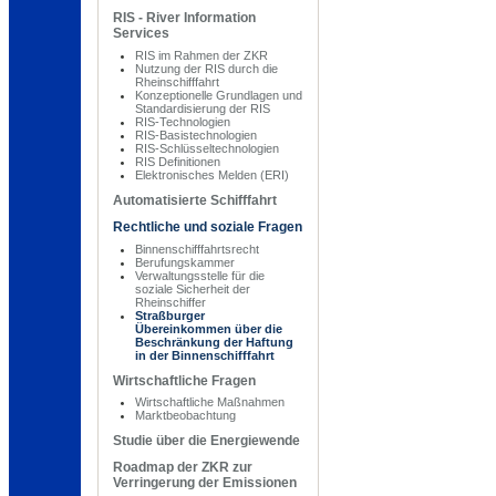
RIS - River Information
Services
RIS im Rahmen der ZKR
Nutzung der RIS durch die
Rheinschifffahrt
Konzeptionelle Grundlagen und
Standardisierung der RIS
RIS-Technologien
RIS-Basistechnologien
RIS-Schlüsseltechnologien
RIS Definitionen
Elektronisches Melden (ERI)
Automatisierte Schifffahrt
Rechtliche und soziale Fragen
Binnenschifffahrtsrecht
Berufungskammer
Verwaltungsstelle für die
soziale Sicherheit der
Rheinschiffer
Straßburger
Übereinkommen über die
Beschränkung der Haftung
in der Binnenschifffahrt
Wirtschaftliche Fragen
Wirtschaftliche Maßnahmen
Marktbeobachtung
Studie über die Energiewende
Roadmap der ZKR zur
Verringerung der Emissionen