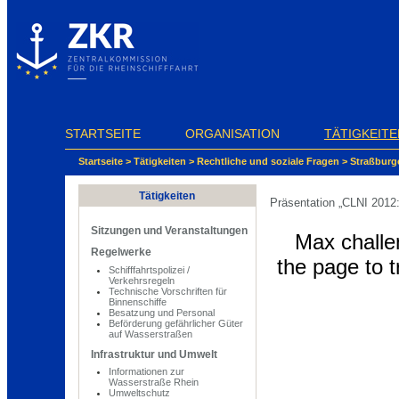
Cookie-Einstellungen
STARTSEITE
ORGANISATION
TÄTIGKEITE
Startseite
>
Tätigkeiten
>
Rechtliche und soziale Fragen
>
Straßburg
Tätigkeiten
Präsentation „CLNI 2012:
Sitzungen und Veranstaltungen
Regelwerke
Schifffahrtspolizei /
Verkehrsregeln
Technische Vorschriften für
Binnenschiffe
Besatzung und Personal
Beförderung gefährlicher Güter
auf Wasserstraßen
Infrastruktur und Umwelt
Informationen zur
Wasserstraße Rhein
Umweltschutz