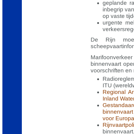
geplande r
inbegrip va
op vaste tij
urgente mel
verkeersreg
De Rijn moet
scheepvaartinfor
Marifoonverkee
binnenvaart op
voorschriften en 
Radioregle
ITU (wereldw
Regional A
Inland Wat
Gestandaard
binnenvaar
voor Europa
Rijnvaartpol
binnenvaart