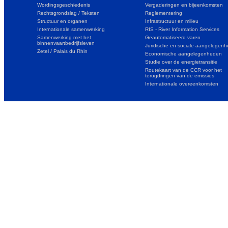
Wordingsgeschiedenis
Vergaderingen en bijeenkomsten
Rechtsgrondslag / Teksten
Reglementering
Structuur en organen
Infrastructuur en milieu
Internationale samenwerking
RIS - River Information Services
Samenwerking met het
Geautomatiseerd varen
binnenvaartbedrijfsleven
Juridische en sociale aangelegen
Zetel / Palais du Rhin
Economische aangelegenheden
Studie over de energietransitie
Routekaart van de CCR voor het
terugdringen van de emissies
Internationale overeenkomsten