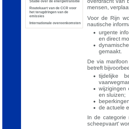
overdracht van b
Studie over de energietransitie
mensen, verplaat
Routekaart van de CCR voor
het terugdringen van de
emissies
Voor de Rijn wo
Internationale overeenkomsten
nautische inform
urgente info
en direct m
dynamische
gemaakt.
De via marifoon
betreft bijvoorbee
tijdelijke
vaarwegmar
wijzigingen 
en sluizen;
beperkingen
de actuele 
In de categorie
scheepvaart’ wor