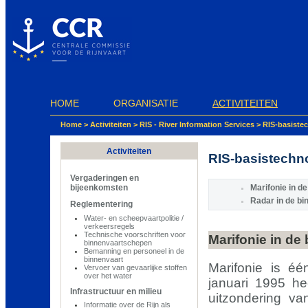
Cookies beheer paneel
HOME
ORGANISATIE
ACTIVITEITEN
Home
>
Activiteiten
>
RIS - River Information Services
>
RIS-basiste
Activiteiten
RIS-basistechn
Vergaderingen en
bijeenkomsten
Marifonie in d
Radar in de bi
Reglementering
Water- en scheepvaartpolitie /
verkeersregels
Technische voorschriften voor
Marifonie in de
binnenvaartschepen
Bemanning en personeel in de
binnenvaart
Marifonie is éé
Vervoer van gevaarlijke stoffen
over het water
januari 1995 h
Infrastructuur en milieu
uitzondering va
Informatie over de Rijn als