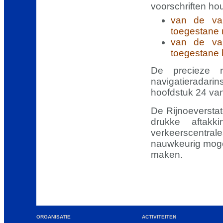
voorschriften h
van de va
toegestane n
van de va
toegestane 
De precieze r
navigatieradarin
hoofdstuk 24 va
De Rijnoeverstat
drukke afta
verkeerscentra
nauwkeurig mogel
maken.
ORGANISATIE
ACTIVITEITEN