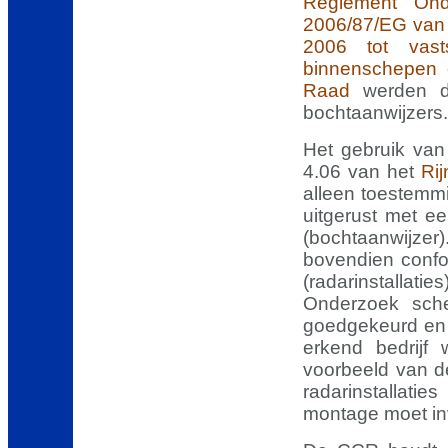
Reglement On
2006/87/EG van
2006 tot vasts
binnenschepen e
Raad
werden de
bochtaanwijzers.
Het gebruik van 
4.06 van het
Rij
alleen toestemm
uitgerust met e
(bochtaanwijze
bovendien confor
(radarinstallat
Onderzoek sch
goedgekeurd en 
erkend bedrijf
voorbeeld van d
radarinstallati
montage moet in