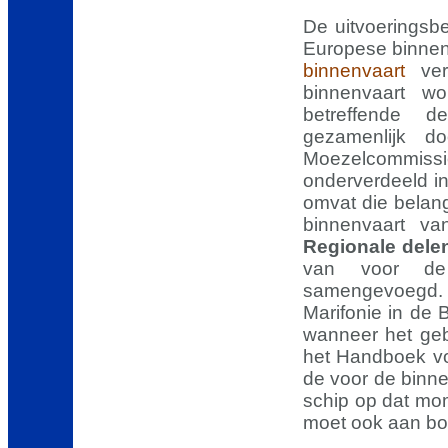
De uitvoeringsb
Europese binnen
binnenvaart
ver
binnenvaart w
betreffende d
gezamenlijk d
Moezelcommiss
onderverdeeld i
omvat die belang
binnenvaart va
Regionale dele
van voor de 
samengevoegd
Marifonie in de 
wanneer het gebr
het Handboek vo
de voor de binn
schip op dat mom
moet ook aan boo