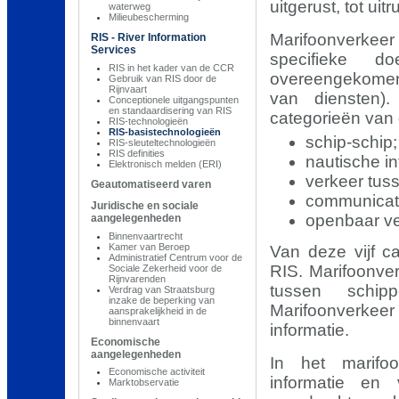
uitgerust, tot uit
waterweg
Milieubescherming
Marifoonverkee
RIS - River Information
Services
specifieke d
RIS in het kader van de CCR
overeengekomen
Gebruik van RIS door de
Rijnvaart
van diensten).
Conceptionele uitgangspunten
en standaardisering van RIS
categorieën van 
RIS-technologieën
RIS-basistechnologieën
schip-schip;
RIS-sleuteltechnologieën
RIS definities
nautische in
Elektronisch melden (ERI)
verkeer tuss
Geautomatiseerd varen
communicati
Juridische en sociale
openbaar ver
aangelegenheden
Binnenvaartrecht
Kamer van Beroep
Van deze vijf ca
Administratief Centrum voor de
RIS. Marifoonve
Sociale Zekerheid voor de
Rijnvarenden
tussen schipp
Verdrag van Straatsburg
inzake de beperking van
Marifoonverkeer
aansprakelijkheid in de
binnenvaart
informatie.
Economische
aangelegenheden
In het marifoo
Economische activiteit
informatie en
Marktobservatie