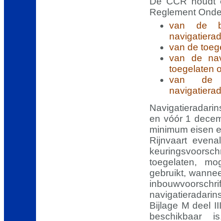
De CCR houdt
Reglement Onder
van de be
navigatierad
van de toege
van de navi
toegelaten 
van de 
navigatierad
Navigatieradarin
en vóór 1 decem
minimum eisen en
Rijnvaart even
keuringsvoorschr
toegelaten, m
gebruikt, wanne
inbouwvoorschr
navigatieradarins
Bijlage M deel 
beschikbaar 