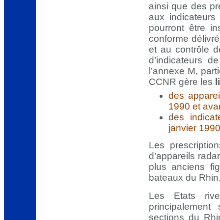
ainsi que des pr
aux indicateurs
pourront être in
conforme délivré
et au contrôle d
d’indicateurs d
l’annexe M, part
CCNR gère les
l
des apparei
1990 et ava
d
es indica
janvier 199
Les prescription
d’appareils radar
plus anciens fi
bateaux du Rhin
Les Etats riv
principalement 
sections du Rhi