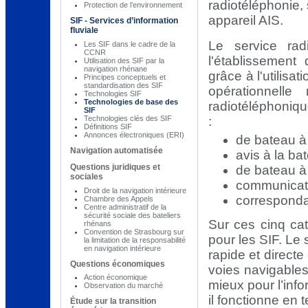
radiotéléphonie
Protection de l’environnement
appareil AIS.
SIF - Services d’information
fluviale
Le service rad
Les SIF dans le cadre de la
CCNR
l'établissement
Utilisation des SIF par la
navigation rhénane
grâce à l'utilis
Principes conceptuels et
standardisation des SIF
opérationnelle
Technologies SIF
Technologies de base des
radiotéléphoniqu
SIF
:
Technologies clés des SIF
Définitions SIF
Annonces électroniques (ERI)
de bateau à
Navigation automatisée
avis à la bat
Questions juridiques et
de bateau à 
sociales
communicati
Droit de la navigation intérieure
corresponda
Chambre des Appels
Centre administratif de la
sécurité sociale des bateliers
Sur ces cinq cat
rhénans
Convention de Strasbourg sur
pour les SIF. Le
la limitation de la responsabilité
en navigation intérieure
rapide et directe
Questions économiques
voies navigables 
Action économique
mieux pour l’inf
Observation du marché
il fonctionne en 
Étude sur la transition