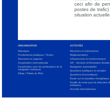
ceci afin de per
postes de trafic
situation actuelle
ORGANISATION
ACTIVITÉS
Historique
Réunions et événements
Fondements juridiques / Textes
Réglementation
Structures et organes
Infrastructure et environnement
Coopération internationale
SIF - Services d’information fluviale
Coopération avec les professions de la
Navigation automatisée
navigation intérieure
Questions juridiques et sociales
Siège / Palais du Rhin
Questions économiques
Étude sur la transition énergétique
Feuille de route pour la réduction 
émissions
Accords internationaux