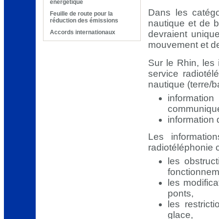
énergétique
Dans les catégo
Feuille de route pour la
réduction des émissions
nautique et de b
devraient unique
Accords internationaux
mouvement et de 
Sur le Rhin, les
service radioté
nautique (terre/b
informati
communiquée
information
Les informati
radiotéléphonie 
les obstruc
fonctionneme
les modific
ponts,
les restric
glace,