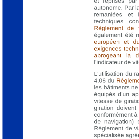
et reprises par
autonome. Par la
remaniées et 
techniques co
Règlement de 
également été r
européen et du
exigences techni
abrogeant la d
l’indicateur de vi
L’utilisation du 
4.06 du
Règlemen
les bâtiments ne 
équipés d’un app
vitesse de girat
giration doiven
conformément à l’
de navigation) e
Règlement de vi
spécialisée agré