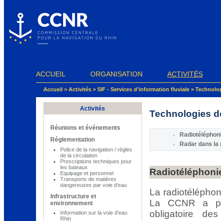
Panneau de gestion des cookies
ACCUEIL
ORGANISATION
ACTIVITÉS
Accueil
>
Activités
>
SIF - Services d’information fluviale
>
Technolog
Activités
Technologies d
Réunions et événements
Radiotéléphoni
Réglementation
Radar dans la 
Police de la navigation / règles
de la circulation
Prescriptions techniques pour
les bateaux
Radiotéléphonie
Equipage et personnel
Transports de matières
dangereuses par voie d’eau
La radiotéléphoni
Infrastructure et
La CCNR a pres
environnement
obligatoire de
Information sur la voie d’eau
Rhin