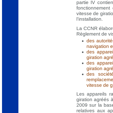
partie IV contie
fonctionnement 
vitesse de girati
l’installation.
La CCNR élabo
Règlement de vi
des autorit
navigation e
des apparei
giration agr
des apparei
giration agr
des sociét
remplacement
vitesse de g
Les appareils r
giration agréés 
2009 sur la base
relatives aux a