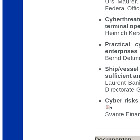
Urs Maurer, 
Federal Offic
Cyberthrea
terminal ope
Heinrich Ker
Practical 
enterprises
Bernd Dettme
Ship/vessel
sufficient 
Laurent Bani
Directorate-G
Cyber risks
Svante Einar
Documenten