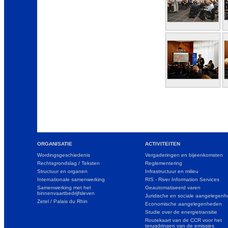
ORGANISATIE
ACTIVITEITEN
Wordingsgeschiedenis
Vergaderingen en bijeenkomsten
Rechtsgrondslag / Teksten
Reglementering
Structuur en organen
Infrastructuur en milieu
Internationale samenwerking
RIS - River Information Services
Samenwerking met het
Geautomatiseerd varen
binnenvaartbedrijfsleven
Juridische en sociale aangelegen
Zetel / Palais du Rhin
Economische aangelegenheden
Studie over de energietransitie
Routekaart van de CCR voor het
terugdringen van de emissies