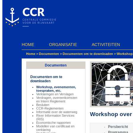
Cookies beheer paneel
HOME
ORGANISATIE
ACTIVITEITEN
Home
>
Documenten
>
Documenten om te downloaden
>
Workshop,
Documenten
Documenten om te
downloaden
Workshop, evenementen,
toespraken, etc.
Verklaringen en Verslagen
Verdragen, overeenkomsten
en Intern Reglement
Besluiten
CCR-Reglementen
Informatie over de waterweg
Workshop over 
River Information Services
(RIS)
Economische rapporten
Modellen van certificaat en
Persbericht
verklaring
Programma