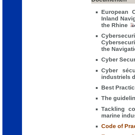
European Co
Inland Navi
the Rhine
Cybersecuri
Cybersecur
the Navigati
Cyber Secur
Cyber sécu
industriels 
Best Practi
The guideli
Tackling co
marine indu
Code of Prac