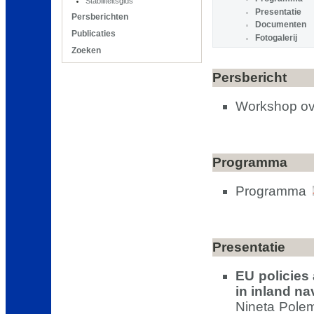
Stabiliteitsgids
Presentatie
Persberichten
Documenten
Publicaties
Fotogalerij
Zoeken
Persbericht
Workshop ove
Programma
Programma
Presentatie
EU policies
in inland na
Nineta Pole