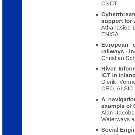
CNCT
Cyberthrea
support for
Athanasios D
ENISA
European co
railways - I
Christian Sc
River Infor
ICT in inlan
Dierik Verm
CEO, ALSIC
A navigatio
example of
Alan Jacobsen
Waterways an
Social Engi