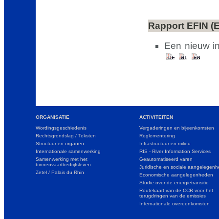
Rapport EFIN (
Een nieuw in
ORGANISATIE
ACTIVITEITEN
Wordingsgeschiedenis
Vergaderingen en bijeenkomsten
Rechtsgrondslag / Teksten
Reglementering
Structuur en organen
Infrastructuur en milieu
Internationale samenwerking
RIS - River Information Services
Samenwerking met het
Geautomatiseerd varen
binnenvaartbedrijfsleven
Juridische en sociale aangelegen
Zetel / Palais du Rhin
Economische aangelegenheden
Studie over de energietransitie
Routekaart van de CCR voor het
terugdringen van de emissies
Internationale overeenkomsten