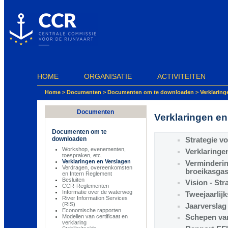
Cookies beheer paneel
HOME
ORGANISATIE
ACTIVITEITEN
Home
>
Documenten
>
Documenten om te downloaden
>
Verklaring
Documenten
Verklaringen en
Documenten om te
downloaden
Strategie v
Workshop, evenementen,
Verklaringe
toespraken, etc.
Verklaringen en Verslagen
Verminderi
Verdragen, overeenkomsten
broeikasgas
en Intern Reglement
Besluiten
Vision - St
CCR-Reglementen
Informatie over de waterweg
Tweejaarlijk
River Information Services
(RIS)
Jaarverslag
Economische rapporten
Modellen van certificaat en
Schepen va
verklaring