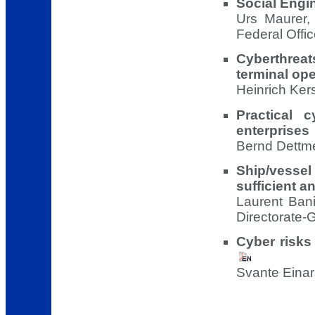
Social Engi
Urs Maurer, 
Federal Offic
Cyberthrea
terminal ope
Heinrich Ker
Practical 
enterprises
Bernd Dettme
Ship/vessel
sufficient 
Laurent Bani
Directorate-G
Cyber risks
Svante Einar