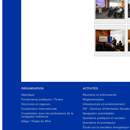
ORGANISATION
ACTIVITÉS
Historique
Réunions et événements
Fondements juridiques / Textes
Réglementation
Structures et organes
Infrastructure et environnement
Coopération internationale
SIF - Services d’information fluviale
Coopération avec les professions de la
Navigation automatisée
navigation intérieure
Questions juridiques et sociales
Siège / Palais du Rhin
Questions économiques
Étude sur la transition énergétique