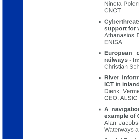
Nineta Pole
CNCT
Cyberthrea
support for
Athanasios D
ENISA
European co
railways - I
Christian Sc
River Infor
ICT in inlan
Dierik Verm
CEO, ALSIC
A navigatio
example of
Alan Jacobsen
Waterways an