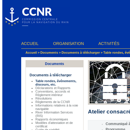
Panneau de gestion des cookies
ACCUEIL
ORGANISATION
ACTIVITÉS
Accueil
>
Documents
>
Documents à télécharger
>
Table rondes, évé
Documents
Documents à télécharger
Table rondes, événements,
discours, etc.
Déclarations et Rapports
Conventions, accords et
Règlement intérieur
Résolutions
Règlements de la CCNR
Informations relatives à la voie
navigable
Atelier consacré
River Information Services
(RIS)
Rapports économiques
Modèles d’attestation et de
Communiqué à 
certificat
Programme
Guide de stabilité