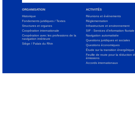
ORGANISATION
ACTIVITÉS
Historique
Réunions et événements
Fondements juridiques / Textes
Réglementation
Structures et organes
Infrastructure et environnement
Coopération internationale
SIF - Services d’information fluviale
Coopération avec les professions de la
Navigation automatisée
navigation intérieure
Questions juridiques et sociales
Siège / Palais du Rhin
Questions économiques
Étude sur la transition énergétique
Feuille de route pour la réduction 
émissions
Accords internationaux