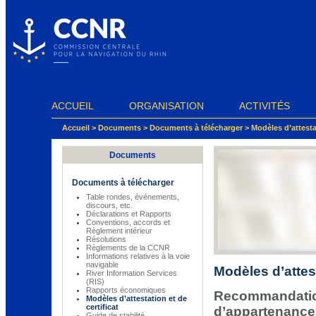
Panneau de gestion des cookies
ACCUEIL
ORGANISATION
ACTIVITÉS
Accueil
>
Documents
>
Documents à télécharger
>
Modèles d’attestat
Documents
Documents à télécharger
Table rondes, événements,
discours, etc.
Déclarations et Rapports
Conventions, accords et
Règlement intérieur
Résolutions
Règlements de la CCNR
Informations relatives à la voie
navigable
Modèles d’attest
River Information Services
(RIS)
Rapports économiques
Recommandatio
Modèles d’attestation et de
certificat
d’appartenanc
Guide de stabilité