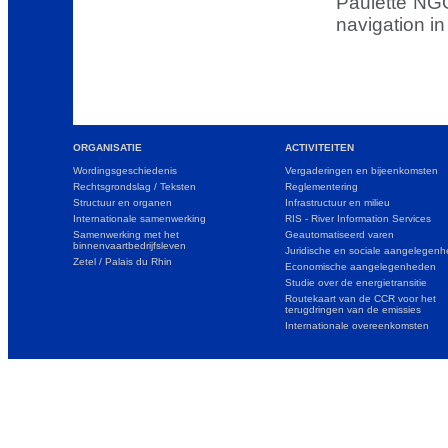
Paulette NGO
navigation in
ORGANISATIE
ACTIVITEITEN
Wordingsgeschiedenis
Vergaderingen en bijeenkomsten
Rechtsgrondslag / Teksten
Reglementering
Structuur en organen
Infrastructuur en milieu
Internationale samenwerking
RIS - River Information Services
Samenwerking met het
Geautomatiseerd varen
binnenvaartbedrijfsleven
Juridische en sociale aangelegen
Zetel / Palais du Rhin
Economische aangelegenheden
Studie over de energietransitie
Routekaart van de CCR voor het
terugdringen van de emissies
Internationale overeenkomsten