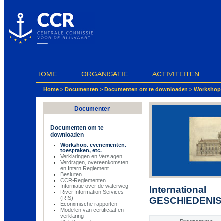
Cookies beheer paneel
HOME
ORGANISATIE
ACTIVITEITEN
Home
>
Documenten
>
Documenten om te downloaden
>
Workshop,
Documenten
Documenten om te
downloaden
Workshop, evenementen,
toespraken, etc.
Verklaringen en Verslagen
Verdragen, overeenkomsten
en Intern Reglement
Besluiten
CCR-Reglementen
Informatie over de waterweg
Internation
River Information Services
(RIS)
GESCHIEDENIS
Economische rapporten
Modellen van certificaat en
verklaring