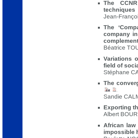
The CCNR
techniques
Jean-François
The ‘Compa
company in
complement
Béatrice TOU
Variations 
field of soci
Stéphane CA
The converg
Sandie CALM
Exporting 
Albert BOUR 
African law
impossible 