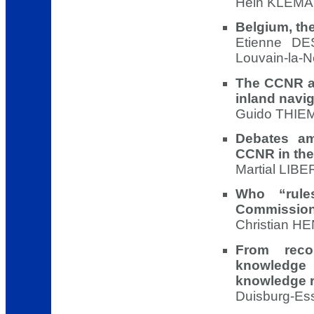
Hein KLEMAN
Belgium, th
Etienne DE
Louvain-la-
The CCNR an
inland navi
Guido THIEM
Debates am
CCNR in the
Martial LIBE
Who “rul
Commission’
Christian H
From recon
knowledge
knowledge r
Duisburg-Ess