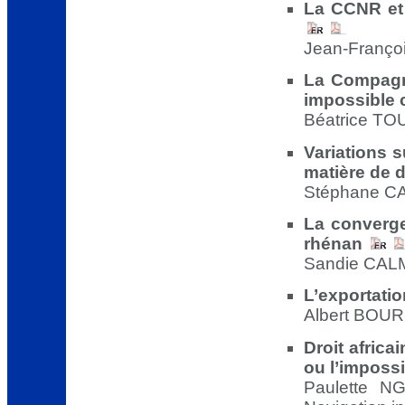
La CCNR et
Jean-Françoi
La Compagn
impossible 
Béatrice TOU
Variations s
matière de d
Stéphane CA
La converge
rhénan
Sandie CALM
L’exportati
Albert BOUR 
Droit africa
ou l’imposs
Paulette N