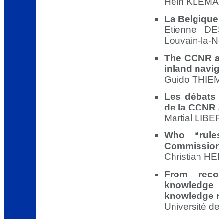
Hein KLEMAN
La Belgique
Etienne DE
Louvain-la-
The CCNR an
inland navi
Guido THIEM
Les débats 
de la CCNR 
Martial LIBE
Who “rul
Commission’
Christian H
From recon
knowledge
knowledge r
Université d