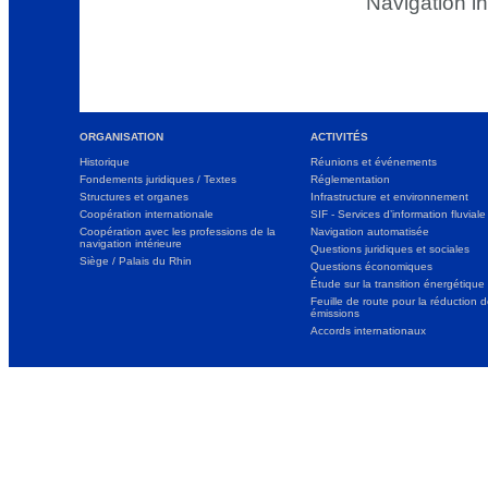
Navigation in
ORGANISATION
ACTIVITÉS
Historique
Réunions et événements
Fondements juridiques / Textes
Réglementation
Structures et organes
Infrastructure et environnement
Coopération internationale
SIF - Services d’information fluviale
Coopération avec les professions de la
Navigation automatisée
navigation intérieure
Questions juridiques et sociales
Siège / Palais du Rhin
Questions économiques
Étude sur la transition énergétique
Feuille de route pour la réduction 
émissions
Accords internationaux