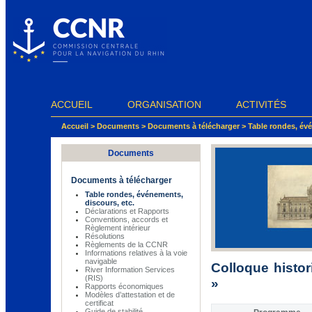
Panneau de gestion des cookies
ACCUEIL
ORGANISATION
ACTIVITÉS
Accueil
>
Documents
>
Documents à télécharger
>
Table rondes, évé
Documents
Documents à télécharger
Table rondes, événements,
discours, etc.
Déclarations et Rapports
Conventions, accords et
Règlement intérieur
Résolutions
Règlements de la CCNR
Informations relatives à la voie
navigable
Colloque histo
River Information Services
(RIS)
»
Rapports économiques
Modèles d’attestation et de
certificat
Guide de stabilité