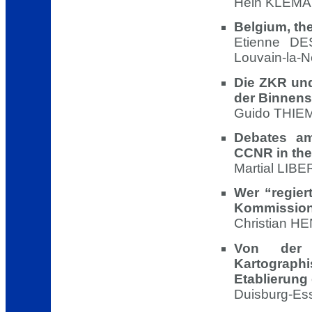
Hein KLEMAN
Belgium, th
Etienne DE
Louvain-la-
Die ZKR und
der Binnens
Guido THIEM
Debates am
CCNR in the
Martial LIBE
Wer “regier
Kommission
Christian H
Von der R
Kartographi
Etablierung
Duisburg-Ess