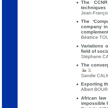
The CCNR
techniques
Jean-François
The ‘Compa
company in
complement
Béatrice TOU
Variations 
field of soci
Stéphane CA
The converg
Sandie CALM
Exporting 
Albert BOUR 
African law
impossible 