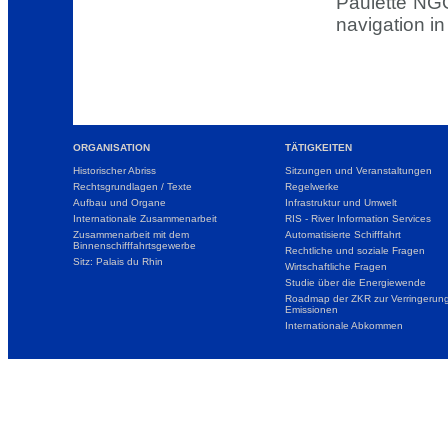
Paulette NGO
navigation in
ORGANISATION
TÄTIGKEITEN
Historischer Abriss
Sitzungen und Veranstaltungen
Rechtsgrundlagen / Texte
Regelwerke
Aufbau und Organe
Infrastruktur und Umwelt
Internationale Zusammenarbeit
RIS - River Information Services
Zusammenarbeit mit dem
Automatisierte Schifffahrt
Binnenschifffahrtsgewerbe
Rechtliche und soziale Fragen
Sitz: Palais du Rhin
Wirtschaftliche Fragen
Studie über die Energiewende
Roadmap der ZKR zur Verringerung
Emissionen
Internationale Abkommen