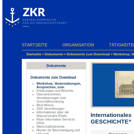
Cookie-Einstellungen
STARTSEITE
ORGANISATION
TÄTIGKEITE
Startseite
>
Dokumente
>
Dokumente zum Download
>
Workshop, Ve
Dokumente
Dokumente zum Download
Workshop, Veranstaltungen,
Ansprachen, usw.
Erklärungen und Berichte
Übereinkommen,
Vereinbarungen und
Geschäftsordnung
Beschlüsse
ZKR Verordnungen
Informationen über die
International
Wasserstraße Rhein
River Information Services
GESCHICHTE“
(RIS)
Wirtschaftsberichte
Muster für Bescheinigung und
Urkunde