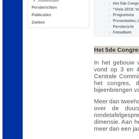
Stabiliteitsgids
Het 5de Congr
Persberichten
“Visie 2018: 
Publicaties
Programma
Presentaties, 
Zoeken
Persbericht
Fotoalbum
Het 5de Congre
In het gebouw 
vond op 3 en 4
Centrale Commis
het congres, d
bijeenbrengen v
Meer dan tweeho
over de duurz
rondetafelges
dimensie. Aan h
meer dan een jaa