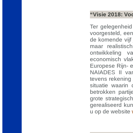
“Visie 2018: V
Ter gelegenheid
voorgesteld, een
de komende vijf 
maar realistis
ontwikkeling 
economisch vlak.
Europese Rijn- 
NAIADES II van
tevens rekening
situatie waarin
betrokken parti
grote strategisc
gerealiseerd kun
u op de website