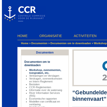
Cookies beheer paneel
HOME
ORGANISATIE
ACTIVITEITEN
Home
>
Documenten
>
Documenten om te downloaden
>
Workshop,
Documenten
Documenten om te
downloaden
Workshop, evenementen,
toespraken, etc.
Verklaringen en Verslagen
Verdragen, overeenkomsten
en Intern Reglement
Besluiten
CCR-Reglementen
Informatie over de waterweg
“Gebundeld
River Information Services
(RIS)
binnenvaart”
Economische rapporten
Modellen van certificaat en
verklaring