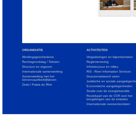
ORGANISATIE
ACTIVITEITEN
Wordingsgeschiedenis
Vergaderingen en bijeenkomsten
Rechtsgrondslag / Teksten
Reglementering
Structuur en organen
Infrastructuur en milieu
Internationale samenwerking
RIS - River Information Services
Samenwerking met het
Geautomatiseerd varen
binnenvaartbedrijfsleven
Juridische en sociale aangelegen
Zetel / Palais du Rhin
Economische aangelegenheden
Studie over de energietransitie
Routekaart van de CCR voor het
terugdringen van de emissies
Internationale overeenkomsten