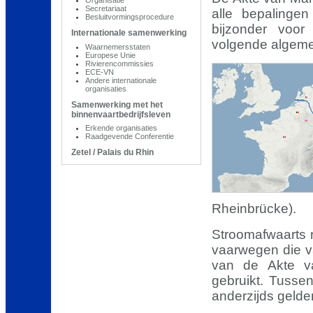
Secretariaat
alle bepalingen
Besluitvormingsprocedure
bijzonder voor
Internationale samenwerking
volgende algemen
Waarnemersstaten
Europese Unie
Rivierencommissies
ECE-VN
Andere internationale
organisaties
Samenwerking met het
binnenvaartbedrijfsleven
Erkende organisaties
Raadgevende Conferentie
Zetel / Palais du Rhin
Rheinbrücke).
Stroomafwaarts r
vaarwegen die va
van de Akte v
gebruikt. Tuss
anderzijds gelden