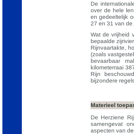
De international
over de hele le
en gedeeltelijk o
27 en 31 van de
Wat de vrijheid 
bepaalde zijrivi
Rijnvaartakte, 
(zoals vastgeste
bevaarbaar ma
kilometerraai 387
Rijn beschouwd
bijzondere regels
Materieel toep
De Herziene Rij
samengevat ond
aspecten van de 