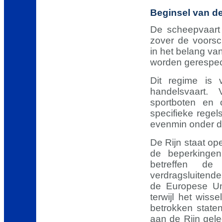
Beginsel van de
De scheepvaart o
zover de voorsch
in het belang va
worden gerespec
Dit regime is
handelsvaart. V
sportboten en 
specifieke regel
evenmin onder dit
De Rijn staat op
de beperking
betreffen d
verdragsluitende
de Europese Uni
terwijl het wis
betrokken state
aan de Rijn gel