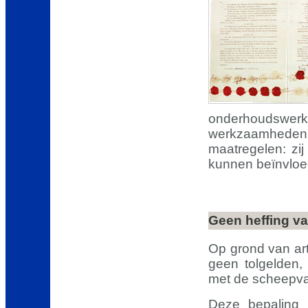
onderhoudswerk
werkzaamheden e
maatregelen: zi
kunnen beïnvloed
Geen heffing va
Op grond van art
geen tolgelden, 
met de scheepv
Deze bepaling 