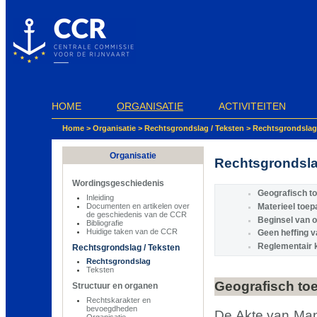
Cookies beheer paneel
HOME
ORGANISATIE
ACTIVITEITEN
Home
>
Organisatie
>
Rechtsgrondslag / Teksten
>
Rechtsgrondslag
Organisatie
Rechtsgrondsl
Wordingsgeschiedenis
Geografisch t
Inleiding
Documenten en artikelen over
Materieel toe
de geschiedenis van de CCR
Beginsel van 
Bibliografie
Huidige taken van de CCR
Geen heffing v
Reglementair k
Rechtsgrondslag / Teksten
Rechtsgrondslag
Teksten
Geografisch to
Structuur en organen
Rechtskarakter en
bevoegdheden
De Akte van Man
Organisatie