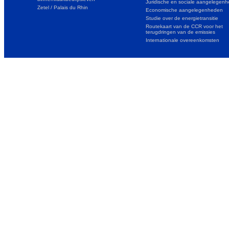
Juridische en sociale aangelegen
Zetel / Palais du Rhin
Economische aangelegenheden
Studie over de energietransitie
Routekaart van de CCR voor het
terugdringen van de emissies
Internationale overeenkomsten