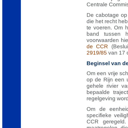
Centrale Commis
De cabotage op 
die het recht he
te voeren. Om h
band tussen h
voorwaarden hie
de CCR
(Beslu
2919/85
van 17 
Beginsel van d
Om een vrije sch
op de Rijn een 
gehele rivier v
bepaalde trajec
regelgeving wor
Om de eenheid
specifieke veili
CCR geregeld.
maatregelen di