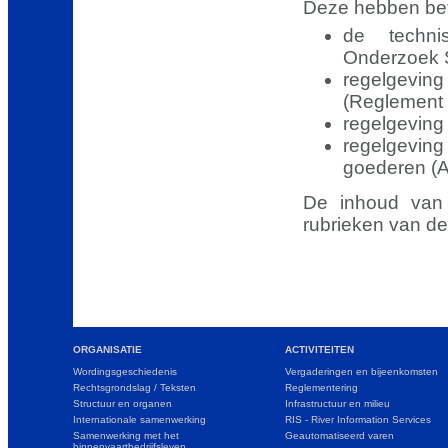
Deze hebben bet
de techni
Onderzoek S
regelgeving
(Reglement 
regelgeving 
regelgevin
goederen (
De inhoud van 
rubrieken van de
ORGANISATIE
ACTIVITEITEN
Wordingsgeschiedenis
Vergaderingen en bijeenkomsten
Rechtsgrondslag / Teksten
Reglementering
Structuur en organen
Infrastructuur en milieu
Internationale samenwerking
RIS - River Information Services
Samenwerking met het
Geautomatiseerd varen
binnenvaartbedrijfsleven