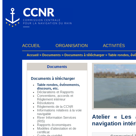
Panneau de gestion des cookies
ACCUEIL
ORGANISATION
ACTIVITÉS
Accueil
>
Documents
>
Documents à télécharger
>
Table rondes, évé
Documents
Documents à télécharger
Table rondes, événements,
discours, etc.
Déclarations et Rapports
Conventions, accords et
Règlement intérieur
Résolutions
Règlements de la CCNR
Informations relatives à la voie
navigable
Atelier « Les
River Information Services
(RIS)
navigation intér
Rapports économiques
Modèles d’attestation et de
certificat
Guide de stabilité