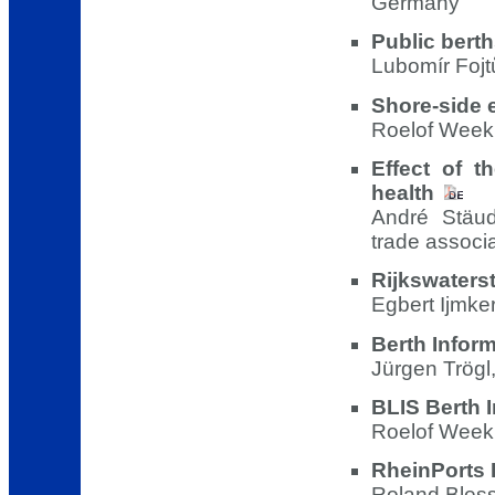
Germany
Public bert
Lubomír Fojt
Shore-side e
Roelof Weekh
Effect of t
health
André Stäud
trade associa
Rijkswaters
Egbert Ijmker
Berth Infor
Jürgen Trögl
BLIS Berth 
Roelof Weekh
RheinPorts 
Roland Bless