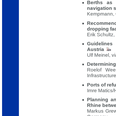
Berths as 
navigation 
Kempmann,
Recommenda
dropping fac
Erik Schult
Guidelines
Austria
Ulf Meinel, v
Determining
Roelof Wee
Infrastructu
Ports of re
Imre Matics/
Planning an
Rhine betw
Markus Grew