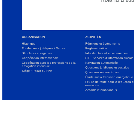
ORGANISATION
ACTIVITÉS
Historique
Réunions et événements
Fondements juridiques / Textes
Réglementation
Structures et organes
Infrastructure et environnement
Coopération internationale
SIF - Services d’information fluviale
Coopération avec les professions de la
Navigation automatisée
navigation intérieure
Questions juridiques et sociales
Siège / Palais du Rhin
Questions économiques
Étude sur la transition énergétique
Feuille de route pour la réduction 
émissions
Accords internationaux