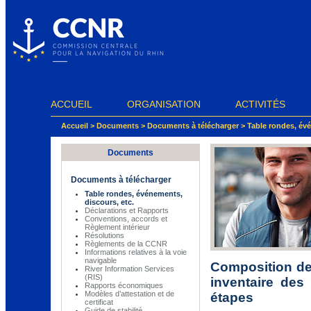
Panneau de gestion des cookies
ACCUEIL
ORGANISATION
ACTIVITÉS
Accueil
>
Documents
>
Documents à télécharger
>
Table rondes, évé
Documents
Documents à télécharger
Table rondes, événements,
discours, etc.
Déclarations et Rapports
Conventions, accords et
Règlement intérieur
Résolutions
Règlements de la CCNR
Informations relatives à la voie
navigable
Composition de
River Information Services
(RIS)
inventaire des
Rapports économiques
Modèles d’attestation et de
étapes
certificat
Guide de stabilité