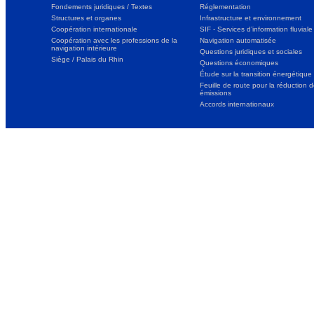
Fondements juridiques / Textes
Réglementation
Structures et organes
Infrastructure et environnement
Coopération internationale
SIF - Services d’information fluviale
Coopération avec les professions de la
Navigation automatisée
navigation intérieure
Questions juridiques et sociales
Siège / Palais du Rhin
Questions économiques
Étude sur la transition énergétique
Feuille de route pour la réduction 
émissions
Accords internationaux