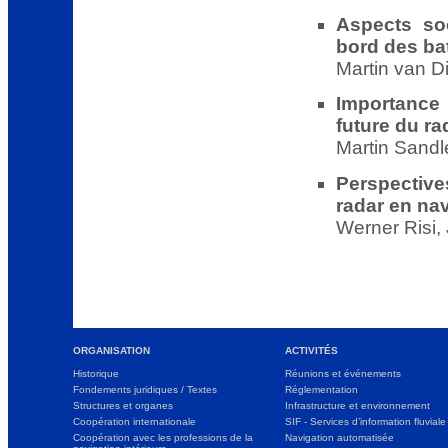
Aspects so
bord des b
Martin van Di
Importance 
future du r
Martin Sandl
Perspectiv
radar en nav
Werner Risi,
ORGANISATION
ACTIVITÉS
Historique
Réunions et événements
Fondements juridiques / Textes
Réglementation
Structures et organes
Infrastructure et environnement
Coopération internationale
SIF - Services d’information fluviale
Coopération avec les professions de la
Navigation automatisée