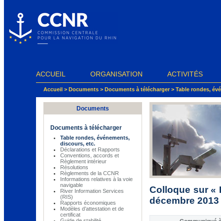
Panneau de gestion des cookies
ACCUEIL
ORGANISATION
ACTIVITÉS
Accueil
>
Documents
>
Documents à télécharger
>
Table rondes, évé
Documents
Documents à télécharger
Table rondes, événements,
discours, etc.
Déclarations et Rapports
Conventions, accords et
Règlement intérieur
Résolutions
Règlements de la CCNR
Informations relatives à la voie
navigable
Colloque sur « 
River Information Services
(RIS)
décembre 2013 
Rapports économiques
Modèles d’attestation et de
certificat
Guide de stabilité