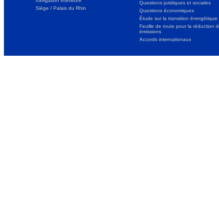
navigation intérieure
Questions juridiques et sociales
Siège / Palais du Rhin
Questions économiques
Étude sur la transition énergétique
Feuille de route pour la réduction 
émissions
Accords internationaux