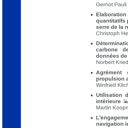
Gernot Pauli
Elaboratio
quantitatifs
serre de la 
Christoph He
Déterminati
carbone de
données de
Norbert Krie
Agrément 
propulsion a
Winfried Kli
Utilisation
intérieure
Martin Koopm
L’engagemen
navigation i