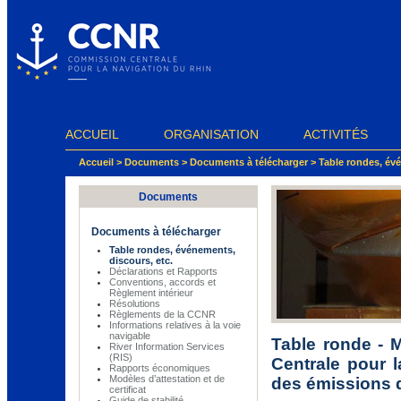
Panneau de gestion des cookies
ACCUEIL
ORGANISATION
ACTIVITÉS
Accueil
>
Documents
>
Documents à télécharger
>
Table rondes, évé
Documents
Documents à télécharger
Table rondes, événements,
discours, etc.
Déclarations et Rapports
Conventions, accords et
Règlement intérieur
Résolutions
Règlements de la CCNR
Informations relatives à la voie
navigable
Table ronde - 
River Information Services
(RIS)
Centrale pour 
Rapports économiques
Modèles d’attestation et de
des émissions d
certificat
Guide de stabilité