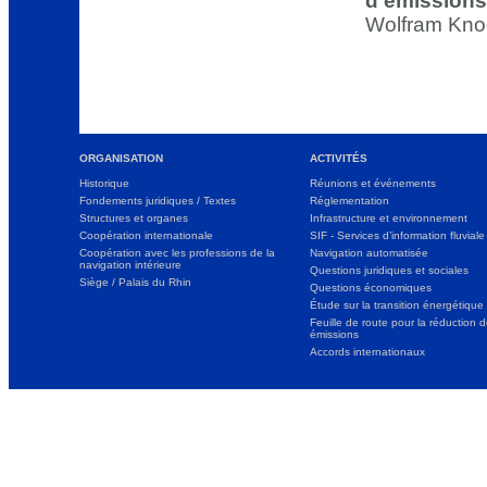
d’émission
Wolfram Knoe
ORGANISATION
ACTIVITÉS
Historique
Réunions et événements
Fondements juridiques / Textes
Réglementation
Structures et organes
Infrastructure et environnement
Coopération internationale
SIF - Services d’information fluviale
Coopération avec les professions de la
Navigation automatisée
navigation intérieure
Questions juridiques et sociales
Siège / Palais du Rhin
Questions économiques
Étude sur la transition énergétique
Feuille de route pour la réduction 
émissions
Accords internationaux