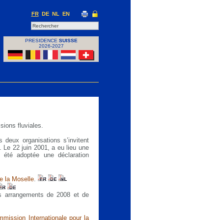
FR
DE
NL
EN
PRESIDENCE
SUISSE
2026-2027
ions fluviales.
s deux organisations s’invitent
. Le 22 juin 2001, a eu lieu une
été adoptée une déclaration
 la Moselle
.
es arrangements de 2008 et de
mission Internationale pour la