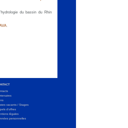
l’hydrologie du bassin du Rhin
SAVA
.
ONTACT
ntacts
rtenaires
ens
stes vacants / Stages
pels d’offres
ntions légales
nnées personnelles