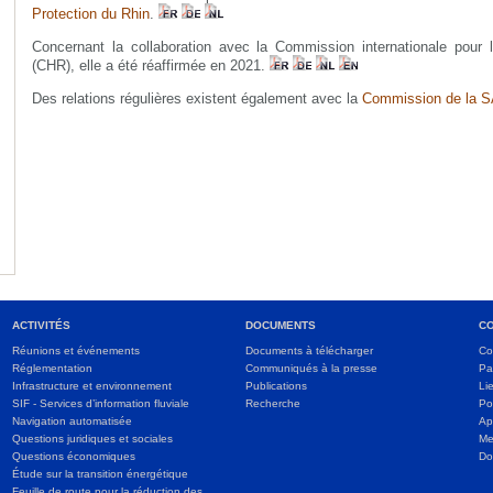
Protection du Rhin
.
Concernant la collaboration avec la Commission internationale pour 
(CHR), elle a été réaffirmée en 2021.
Des relations régulières existent également avec la
Commission de la 
ACTIVITÉS
DOCUMENTS
C
Réunions et événements
Documents à télécharger
Co
Réglementation
Communiqués à la presse
Pa
Infrastructure et environnement
Publications
Li
SIF - Services d’information fluviale
Recherche
Po
Navigation automatisée
Ap
Questions juridiques et sociales
Me
Questions économiques
Do
Étude sur la transition énergétique
Feuille de route pour la réduction des