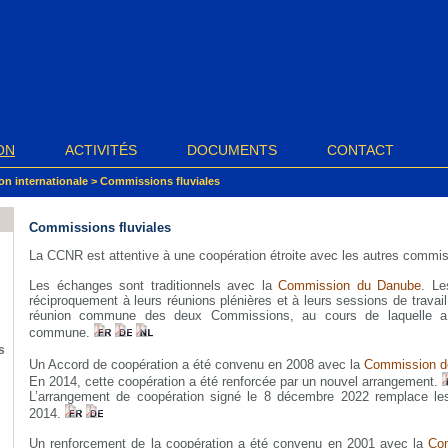
ON
ACTIVITÉS
DOCUMENTS
CONTACT
on internationale
>
Commissions fluviales
Commissions fluviales
La CCNR est attentive à une coopération étroite avec les autres commiss
Les échanges sont traditionnels avec la
Commission du Danube
. Le
réciproquement à leurs réunions plénières et à leurs sessions de travail
réunion commune des deux Commissions, au cours de laquelle a 
commune.
s
Un Accord de coopération a été convenu en 2008 avec la
Commission de
En 2014, cette coopération a été renforcée par un nouvel arrangement.
L’arrangement de coopération signé le 8 décembre 2022 remplace l
2014.
Un renforcement de la coopération a été convenu en 2001 avec la
Com