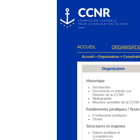
Panneau de gestion des cookies
ACCUEIL
ORGANISATI
Accueil
>
Organisation
>
Coopérati
Organisation
Historique
Introduction
Documents et articles sur
l’histoire de la CCNR
Bibliographie
Missions actuelles de la CCNR
Fondements juridiques / Texte
Fondements juridiques
Textes
Structures et organes
Nature juridique et
compétences
Organisation