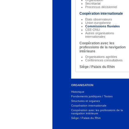
Secrétariat
Processus décisionnel
Coopération internationale
Etats observateurs
Union européenne
Commissions fluviales
CEE-ONU
Autres organisations
internationales
Coopération avec les
professions de la navigation
intérieure
Organisations agréées
Conférences consultatives
Siège / Palais du Rhin
ORGANISATION
Historique
Fondements juridiques / Textes
Structures et organes
Coopération internationale
Coopération avec les professions de la
navigation intérieure
Siège / Palais du Rhin