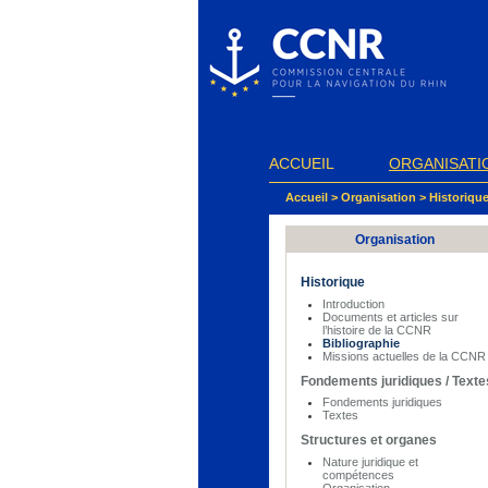
Panneau de gestion des cookies
ACCUEIL
ORGANISATI
Accueil
>
Organisation
>
Historiqu
Organisation
Historique
Introduction
Documents et articles sur
l’histoire de la CCNR
Bibliographie
Missions actuelles de la CCNR
Fondements juridiques / Texte
Fondements juridiques
Textes
Structures et organes
Nature juridique et
compétences
Organisation