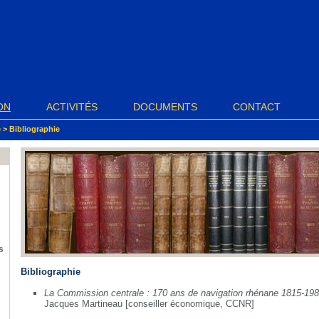
ON
ACTIVITÉS
DOCUMENTS
CONTACT
e
>
Bibliographie
s
Bibliographie
La Commission centrale : 170 ans de navigation rhénane 1815-19
Jacques Martineau [conseiller économique, CCNR]