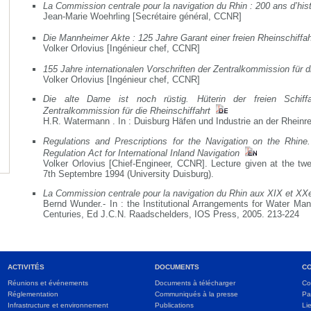
La Commission centrale pour la navigation du Rhin : 200 ans d’his
Jean-Marie Woehrling [Secrétaire général, CCNR]
Die Mannheimer Akte : 125 Jahre Garant einer freien Rheinschiffa
Volker Orlovius [Ingénieur chef, CCNR]
155 Jahre internationalen Vorschriften der Zentralkommission für d
Volker Orlovius [Ingénieur chef, CCNR]
Die alte Dame ist noch rüstig. Hüterin der freien Schif
Zentralkommission für die Rheinschiffahrt
H.R. Watermann . In : Duisburg Häfen und Industrie an der Rheinre
Regulations and Prescriptions for the Navigation on the Rhin
Regulation Act for International Inland Navigation
Volker Orlovius [Chief-Engineer, CCNR]. Lecture given at the twe
7th Septembre 1994 (University Duisburg).
La Commission centrale pour la navigation du Rhin aux XIX et XX
Bernd Wunder.- In : the Institutional Arrangements for Water Ma
Centuries, Ed J.C.N. Raadschelders, IOS Press, 2005. 213-224
ACTIVITÉS
DOCUMENTS
C
Réunions et événements
Documents à télécharger
Co
Réglementation
Communiqués à la presse
Pa
Infrastructure et environnement
Publications
Li