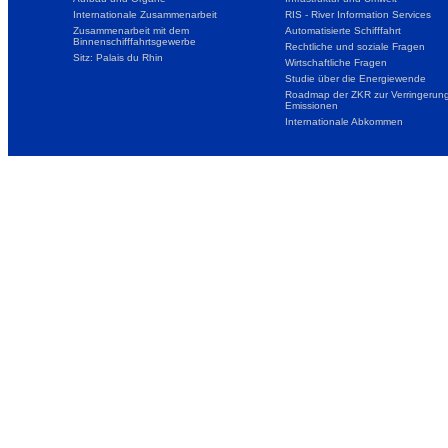
Internationale Zusammenarbeit
RIS - River Information Services
Zusammenarbeit mit dem
Automatisierte Schifffahrt
Binnenschifffahrtsgewerbe
Rechtliche und soziale Fragen
Sitz: Palais du Rhin
Wirtschaftliche Fragen
Studie über die Energiewende
Roadmap der ZKR zur Verringerung
Emissionen
Internationale Abkommen