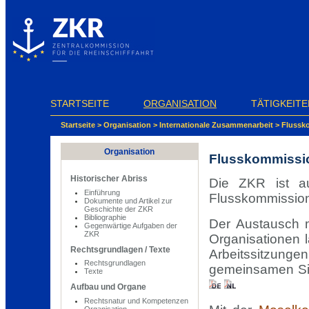
Cookie-Einstellungen
STARTSEITE
ORGANISATION
TÄTIGKEITE
Startseite
>
Organisation
>
Internationale Zusammenarbeit
>
Flussk
Organisation
Flusskommissi
Historischer Abriss
Die ZKR ist a
Einführung
Flusskommissio
Dokumente und Artikel zur
Geschichte der ZKR
Bibliographie
Der Austausch 
Gegenwärtige Aufgaben der
ZKR
Organisationen 
Rechtsgrundlagen / Texte
Arbeitssitzung
Rechtsgrundlagen
gemeinsamen Si
Texte
Aufbau und Organe
Rechtsnatur und Kompetenzen
Organisation