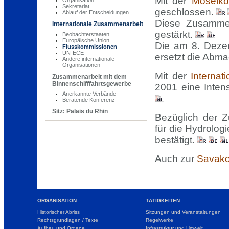
Mit der
Moselko
Sekretariat
geschlossen.
Ablauf der Entscheidungen
Diese Zusamme
Internationale Zusammenarbeit
gestärkt.
Beobachterstaaten
Europäische Union
Die am 8. Deze
Flusskommissionen
UN-ECE
ersetzt die Abm
Andere internationale
Organisationen
Mit der
Interna
Zusammenarbeit mit dem
Binnenschifffahrtsgewerbe
2001 eine Inten
Anerkannte Verbände
Beratende Konferenz
Sitz: Palais du Rhin
Bezüglich der Z
für die Hydrolo
bestätigt.
Auch zur
Savak
ORGANISATION
TÄTIGKEITEN
Historischer Abriss
Sitzungen und Veranstaltungen
Rechtsgrundlagen / Texte
Regelwerke
Aufbau und Organe
Infrastruktur und Umwelt