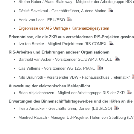
Stefan Bober / Alaric Blakeway - Mitglieder der Arbeitsgruppe RI
Désiré Savelkoul - Geschäftsführer, Autena Marine
Henk van Laar - EBU/ESO
Ergebnisse der AIS Umfrage / Kartenanzeigesystem
Erkenntnisse, die die ZKR aus verschiedenen RIS-Projekten gewin
Ivo ten Broeke - Mitglied Projektteam RIS COMEX
RIS-Arbeiten und Erfahrungen anderer Organisationen
Barthold van Acker - Vorsitzender SC.3/WP.3, UNECE
Cas Willems - Vorsitzender WG 125, PIANC
Nils Braunroth - Vorsitzender VBW - Fachausschuss „Telematik“
Ausweitung der elektronischen Meldepflicht
Brian Vrijaldenhoven - Miglied der Arbeitsgruppe RIS der ZKR
Erwartungen des Binnenschifffahrtsgewerbes und der Häfen an die
Heinz Amacker - Geschäftsführer, Danser (EBU/ESO)
Manfred Rausch - Manager EU-Projekte, Hafen von Straßburg (E