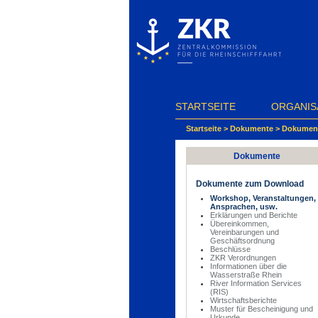
Cookie-Einstellungen
STARTSEITE
ORGANIS
Startseite
>
Dokumente
>
Dokumen
Dokumente
Dokumente zum Download
Workshop, Veranstaltungen,
Ansprachen, usw.
Erklärungen und Berichte
Übereinkommen,
Vereinbarungen und
Geschäftsordnung
Beschlüsse
ZKR Verordnungen
Informationen über die
Wasserstraße Rhein
River Information Services
(RIS)
Wirtschaftsberichte
Muster für Bescheinigung und
Urkunde