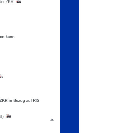
S der ZKR
nen kann
 ZKR in Bezug auf RIS
VB)