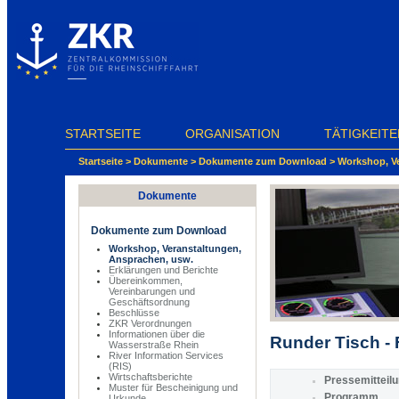
Cookie-Einstellungen
STARTSEITE
ORGANISATION
TÄTIGKEITE
Startseite
>
Dokumente
>
Dokumente zum Download
>
Workshop, Ve
Dokumente
Dokumente zum Download
Workshop, Veranstaltungen,
Ansprachen, usw.
Erklärungen und Berichte
Übereinkommen,
Vereinbarungen und
Geschäftsordnung
Beschlüsse
ZKR Verordnungen
Informationen über die
Runder Tisch - 
Wasserstraße Rhein
River Information Services
(RIS)
Wirtschaftsberichte
Pressemitteil
Muster für Bescheinigung und
Programm
Urkunde