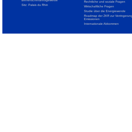
Binnenschifffahrtsgewerbe
Rechtliche und soziale Fragen
Sitz: Palais du Rhin
Wirtschaftliche Fragen
Studie über die Energiewende
Roadmap der ZKR zur Verringerung
Emissionen
Internationale Abkommen