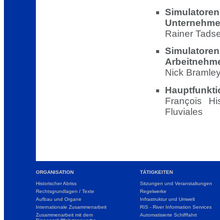
Simulator
Unternehmen
Rainer Tadse
Simulatore
Arbeitnehm
Nick Bramley
Hauptfunkti
François Hi
Fluviales
ORGANISATION
TÄTIGKEITEN
Historischer Abriss
Sitzungen und Veranstaltungen
Rechtsgrundlagen / Texte
Regelwerke
Aufbau und Organe
Infrastruktur und Umwelt
Internationale Zusammenarbeit
RIS - River Information Services
Zusammenarbeit mit dem
Automatisierte Schifffahrt