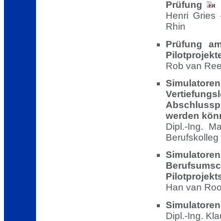
Prüfung
Henri Gries 
Rhin
Prüfung am
Pilotprojekt
Rob van Ree
Simulatoren
Vertiefu
Abschlussp
werden könn
Dipl.-Ing. M
Berufskolleg
Simulat
Berufsums
Pilotprojek
Han van Rooz
Simulatoren
Dipl.-Ing. K