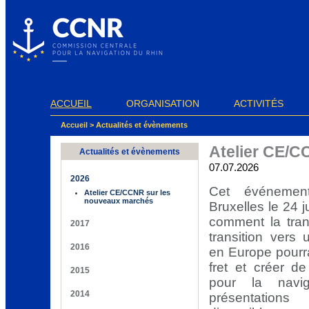
Panneau de gestion des cookies
ACCUEIL
ORGANISATION
ACTIVITÉS
Accueil
>
Actualités et évènements
Atelier CE/C
Actualités et évènements
07.07.2026
2026
Cet événemen
Atelier CE/CCNR sur les
nouveaux marchés
Bruxelles le 24 
comment la trans
2017
transition vers 
2016
en Europe pourrai
fret et créer de
2015
pour la navig
2014
présentatio