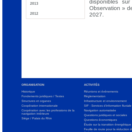
disponibles su
2013
Observation » de
2012
2027.
ORGANISATION
ACTIVITÉS
Historique
Réunions et événements
Fondements juridiques / Textes
Réglementation
Structures et organes
Infrastructure et environnement
Coopération internationale
SIF - Services d’information fluviale
Coopération avec les professions de la
Navigation automatisée
navigation intérieure
Questions juridiques et sociales
Siège / Palais du Rhin
Questions économiques
Étude sur la transition énergétique
Feuille de route pour la réduction 